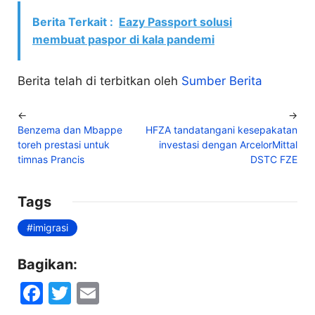
Berita Terkait :
Eazy Passport solusi
membuat paspor di kala pandemi
Berita telah di terbitkan oleh
Sumber Berita
←
→
Benzema dan Mbappe
HFZA tandatangani kesepakatan
toreh prestasi untuk
investasi dengan ArcelorMittal
timnas Prancis
DSTC FZE
Tags
imigrasi
Bagikan:
F
T
E