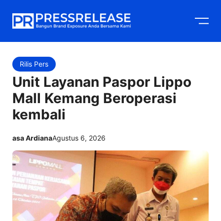
Langsung
M
ke
isi
Rilis Pers
Unit Layanan Paspor Lippo
Mall Kemang Beroperasi
kembali
asa Ardiana
Agustus 6, 2026