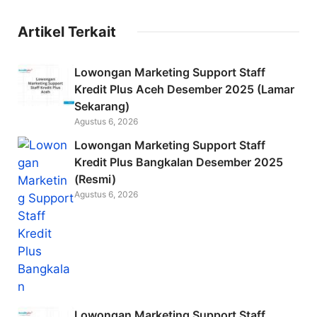
a
w
m
c
itt
ai
Artikel Terkait
e
er
l
b
Lowongan Marketing Support Staff
o
Kredit Plus Aceh Desember 2025 (Lamar
Sekarang)
o
Agustus 6, 2026
k
Lowongan Marketing Support Staff
Kredit Plus Bangkalan Desember 2025
(Resmi)
Agustus 6, 2026
Lowongan Marketing Support Staff