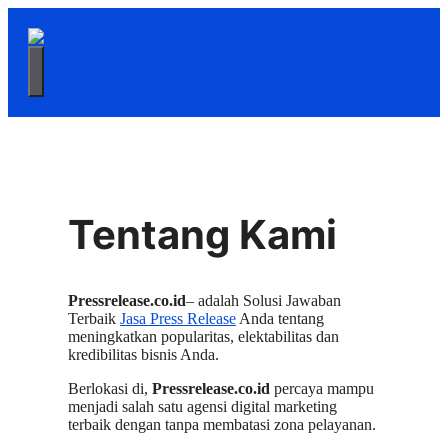
Langsung
ke
isi
Menu
Tentang Kami
Pressrelease.co.id
– adalah Solusi Jawaban
Terbaik
Jasa Press Release
Anda tentang
meningkatkan popularitas, elektabilitas dan
kredibilitas bisnis Anda.
Berlokasi di,
Pressrelease.co.id
percaya mampu
menjadi salah satu agensi digital marketing
terbaik dengan tanpa membatasi zona pelayanan.