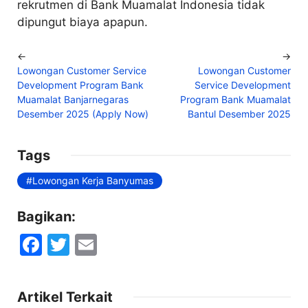
rekrutmen di Bank Muamalat Indonesia tidak
dipungut biaya apapun.
←
→
Lowongan Customer Service
Lowongan Customer
Development Program Bank
Service Development
Muamalat Banjarnegaras
Program Bank Muamalat
Desember 2025 (Apply Now)
Bantul Desember 2025
Tags
Lowongan Kerja Banyumas
Bagikan:
F
T
E
a
w
m
c
itt
ai
Artikel Terkait