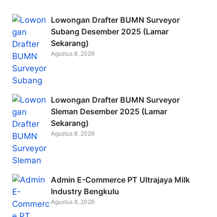
e
er
l
b
Lowongan Drafter BUMN Surveyor
o
Subang Desember 2025 (Lamar
Sekarang)
o
Agustus 8, 2026
k
Lowongan Drafter BUMN Surveyor
Sleman Desember 2025 (Lamar
Sekarang)
Agustus 8, 2026
Admin E-Commerce PT Ultrajaya Milk
Industry Bengkulu
Agustus 8, 2026