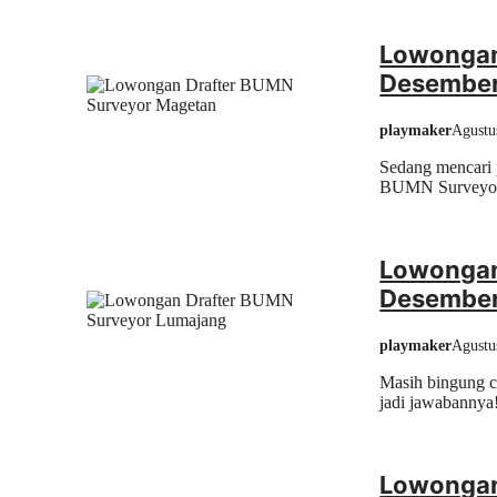
Lowongan
Desember
playmaker
Agustu
Sedang mencari 
BUMN Surveyor M
Lowongan
Desember
playmaker
Agustu
Masih bingung 
jadi jawabannya! 
Lowongan