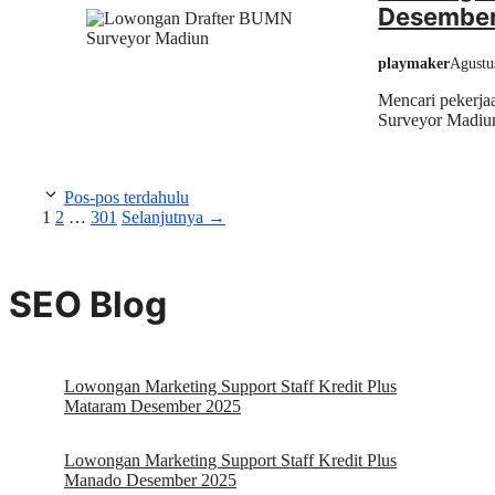
Desember
playmaker
Agustu
Mencari pekerj
Surveyor Madiun 
Pos-pos terdahulu
Halaman
Halaman
Halaman
1
2
…
301
Selanjutnya
→
SEO Blog
Lowongan Marketing Support Staff Kredit Plus
Mataram Desember 2025
Lowongan Marketing Support Staff Kredit Plus
Manado Desember 2025