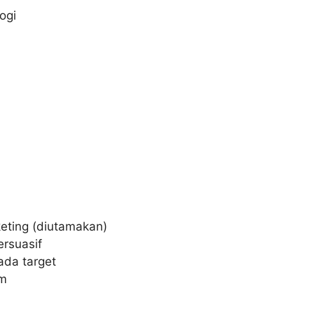
ogi
eting (diutamakan)
rsuasif
pada target
im