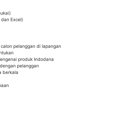
sukai)
 dan Excel)
alon pelanggan di lapangan
entukan
engenai produk Indodana
dengan pelanggan
a berkala
haan