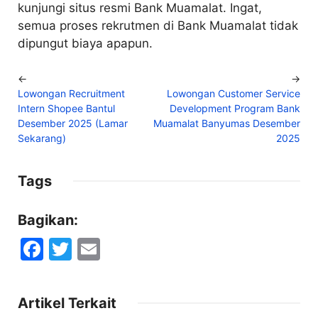
kunjungi situs resmi Bank Muamalat. Ingat,
semua proses rekrutmen di Bank Muamalat tidak
dipungut biaya apapun.
←
→
Lowongan Recruitment
Lowongan Customer Service
Intern Shopee Bantul
Development Program Bank
Desember 2025 (Lamar
Muamalat Banyumas Desember
Sekarang)
2025
Tags
Bagikan:
F
T
E
a
w
m
c
itt
ai
Artikel Terkait
e
er
l