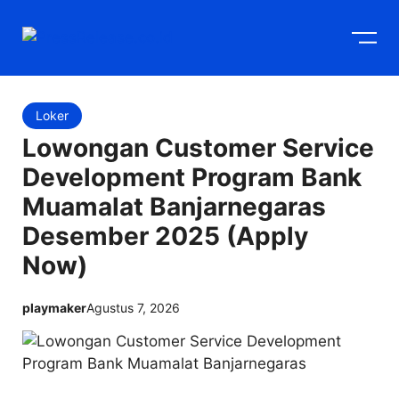
Langsung
M
ke
isi
Loker
Lowongan Customer Service
Development Program Bank
Muamalat Banjarnegaras
Desember 2025 (Apply
Now)
playmaker
Agustus 7, 2026