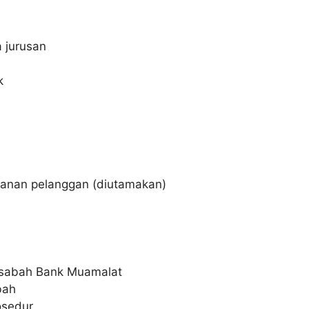
 jurusan
k
ayanan pelanggan (diutamakan)
asabah Bank Muamalat
bah
osedur