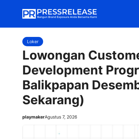
Langsung
ke
isi
Loker
Lowongan Custome
Development Prog
Balikpapan Desemb
Sekarang)
playmaker
Agustus 7, 2026