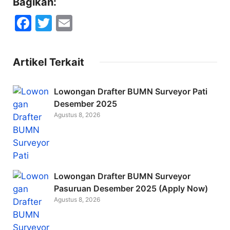
Bagikan:
F
T
E
a
w
m
c
itt
ai
Artikel Terkait
e
er
l
b
Lowongan Drafter BUMN Surveyor Pati
o
Desember 2025
Agustus 8, 2026
o
k
Lowongan Drafter BUMN Surveyor
Pasuruan Desember 2025 (Apply Now)
Agustus 8, 2026