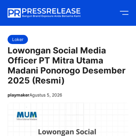
Langsung
M
ke
isi
Loker
Lowongan Social Media
Officer PT Mitra Utama
Madani Ponorogo Desember
2025 (Resmi)
playmaker
Agustus 5, 2026