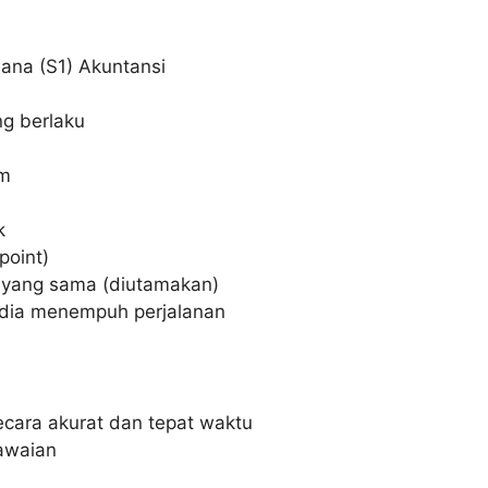
jana (S1) Akuntansi
g berlaku
im
k
point)
 yang sama (diutamakan)
sedia menempuh perjalanan
cara akurat dan tepat waktu
awaian