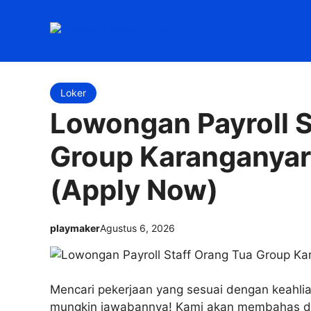
Langsung
ke
isi
Loker
Lowongan Payroll S
Group Karanganya
(Apply Now)
playmaker
Agustus 6, 2026
Mencari pekerjaan yang sesuai dengan keahlia
mungkin jawabannya! Kami akan membahas det