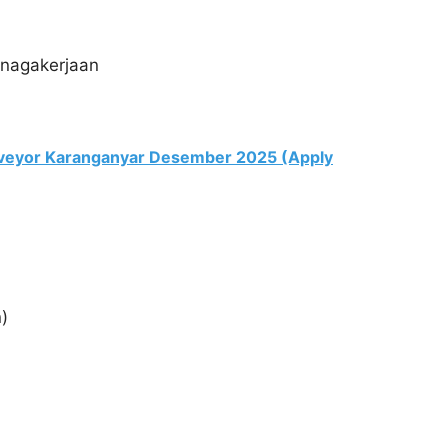
enagakerjaan
veyor Karanganyar Desember 2025 (Apply
)