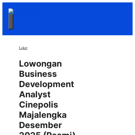
Langsung
ke
isi
Menu
Loker
Lowongan
Business
Development
Analyst
Cinepolis
Majalengka
Desember