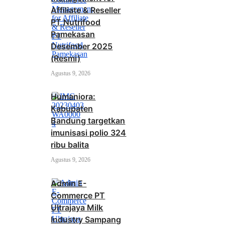
Affiliate & Reseller
PT Nutrifood
Pamekasan
Desember 2025
(Resmi)
Agustus 9, 2026
Humaniora:
Kabupaten
Bandung targetkan
imunisasi polio 324
ribu balita
Agustus 9, 2026
Admin E-
Commerce PT
Ultrajaya Milk
Industry Sampang