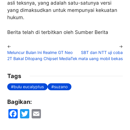
asli teksnya, yang adalah satu-satunya versi
yang dimaksudkan untuk mempunyai kekuatan
hukum.
Berita telah di terbitkan oleh Sumber Berita
←
→
Meluncur Bulan Ini Realme GT Neo
SBT dan NTT uji coba
2T Bakal Ditopang Chipset MediaTek
mata uang mobil bekas
Tags
bulu eucalyptus
suzano
Bagikan:
F
T
E
a
w
m