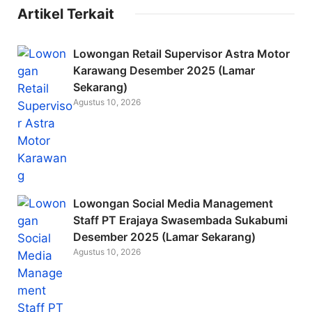
c
itt
ai
Artikel Terkait
e
er
l
b
Lowongan Retail Supervisor Astra Motor
o
Karawang Desember 2025 (Lamar
Sekarang)
o
Agustus 10, 2026
k
Lowongan Social Media Management
Staff PT Erajaya Swasembada Sukabumi
Desember 2025 (Lamar Sekarang)
Agustus 10, 2026