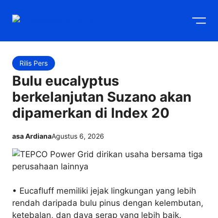
Langsung
M
ke
isi
Rilis Pers
Bulu eucalyptus
berkelanjutan Suzano akan
dipamerkan di Index 20
asa Ardiana
Agustus 6, 2026
• Eucafluff memiliki jejak lingkungan yang lebih
rendah daripada bulu pinus dengan kelembutan,
ketebalan, dan daya serap yang lebih baik.