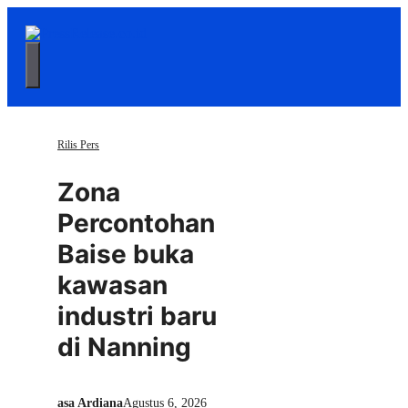
Langsung
ke
isi
Menu
Rilis Pers
Zona
Percontohan
Baise buka
kawasan
industri baru
di Nanning
asa Ardiana
Agustus 6, 2026