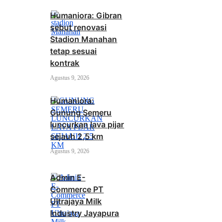
Humaniora: Gibran
sebut renovasi
Stadion Manahan
tetap sesuai
kontrak
Agustus 9, 2026
Humaniora:
Gunung Semeru
luncurkan lava pijar
sejauh 2,5 km
Agustus 9, 2026
Admin E-
Commerce PT
Ultrajaya Milk
Industry Jayapura