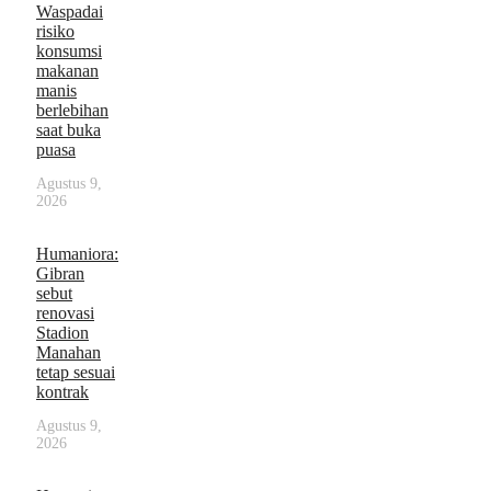
Waspadai
risiko
konsumsi
makanan
manis
berlebihan
saat buka
puasa
Agustus 9,
2026
Humaniora:
Gibran
sebut
renovasi
Stadion
Manahan
tetap sesuai
kontrak
Agustus 9,
2026