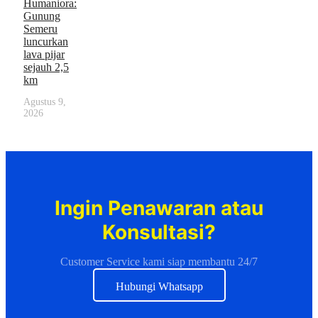
Humaniora:
Gunung
Semeru
luncurkan
lava pijar
sejauh 2,5
km
Agustus 9,
2026
Ingin Penawaran atau
Konsultasi?
Customer Service kami siap membantu 24/7
Hubungi Whatsapp