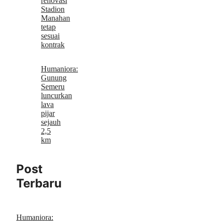
renovasi
Stadion
Manahan
tetap
sesuai
kontrak
Humaniora:
Gunung
Semeru
luncurkan
lava
pijar
sejauh
2,5
km
Post
Terbaru
Humaniora: