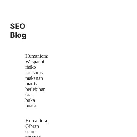
SEO
Blog
Humaniora:
Waspadai
risiko
konsumsi
makanan
manis
berlebihan
saat
buka
puasa
Humaniora:
Gibran
sebut