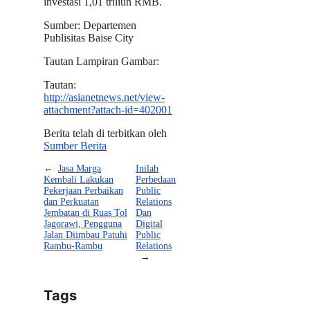
investasi 1,01 triliun RMB.
Sumber: Departemen
Publisitas Baise City
Tautan Lampiran Gambar:
Tautan:
http://asianetnews.net/view-
attachment?attach-id=402001
Berita telah di terbitkan oleh
Sumber Berita
←
Jasa Marga
Inilah
Kembali Lakukan
Perbedaan
Pekerjaan Perbaikan
Public
dan Perkuatan
Relations
Jembatan di Ruas Tol
Dan
Jagorawi, Pengguna
Digital
Jalan Diimbau Patuhi
Public
Rambu-Rambu
Relations
→
Tags