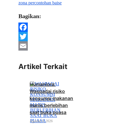
zona percontohan baise
Bagikan:
Facebook
Twitter
Email
Artikel Terkait
Humaniora:
Waspadai risiko
konsumsi makanan
manis berlebihan
saat buka puasa
Agustus 9, 2026