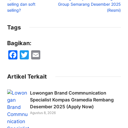
selling dan soft
Group Semarang Desember 2025
selling?
(Resmi)
Tags
Bagikan:
F
T
E
a
w
m
c
itt
ai
Artikel Terkait
e
er
l
b
Lowongan Brand Commnunication
o
Specialist Kompas Gramedia Rembang
Desember 2025 (Apply Now)
o
Agustus 8, 2026
k