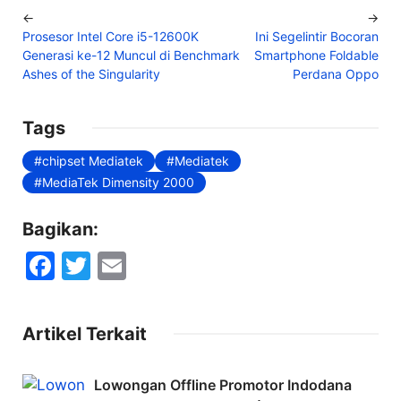
←
→
Prosesor Intel Core i5-12600K
Ini Segelintir Bocoran
Generasi ke-12 Muncul di Benchmark
Smartphone Foldable
Ashes of the Singularity
Perdana Oppo
Tags
chipset Mediatek
Mediatek
MediaTek Dimensity 2000
Bagikan:
F
T
E
a
w
m
c
itt
ai
Artikel Terkait
e
er
l
b
Lowongan Offline Promotor Indodana