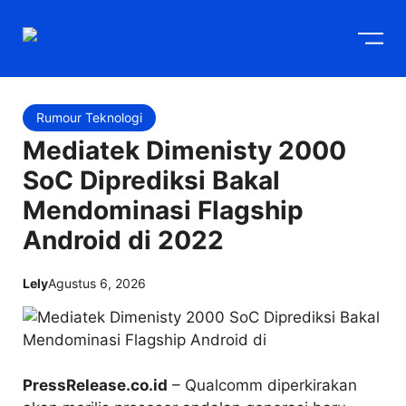
Langsung
M
ke
isi
Rumour Teknologi
Mediatek Dimenisty 2000
SoC Diprediksi Bakal
Mendominasi Flagship
Android di 2022
Lely
Agustus 6, 2026
PressRelease.co.id
– Qualcomm diperkirakan