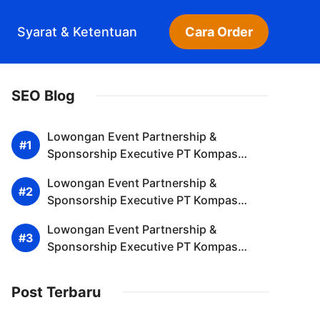
Syarat & Ketentuan
Cara Order
SEO Blog
Lowongan Event Partnership &
Sponsorship Executive PT Kompas
Media Nusantara Tangerang Selatan
Lowongan Event Partnership &
Desember 2025 (Apply Now)
Sponsorship Executive PT Kompas
Media Nusantara Trenggalek Desember
Lowongan Event Partnership &
2025
Sponsorship Executive PT Kompas
Media Nusantara Ternate Desember
2025 (Apply Now)
Post Terbaru