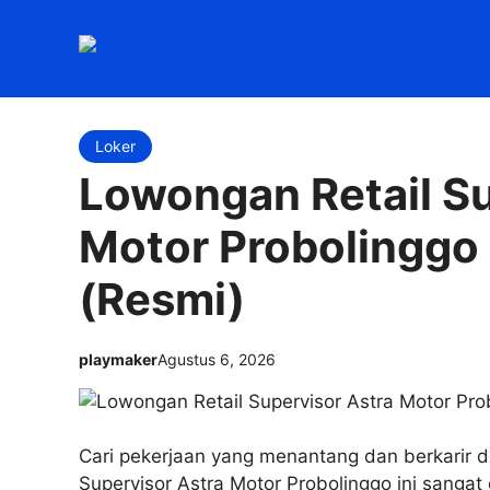
Langsung
ke
isi
Loker
Lowongan Retail Su
Motor Probolingg
(Resmi)
playmaker
Agustus 6, 2026
Cari pekerjaan yang menantang dan berkarir d
Supervisor Astra Motor Probolinggo ini sanga