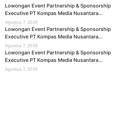
Lowongan Event Partnership & Sponsorship
Executive PT Kompas Media Nusantara
Tangerang Selatan Desember 2025 (Apply
Agustus 7, 2026
Now)
Lowongan Event Partnership & Sponsorship
Executive PT Kompas Media Nusantara
Trenggalek Desember 2025
Agustus 7, 2026
Lowongan Event Partnership & Sponsorship
Executive PT Kompas Media Nusantara
Ternate Desember 2025 (Apply Now)
Agustus 7, 2026