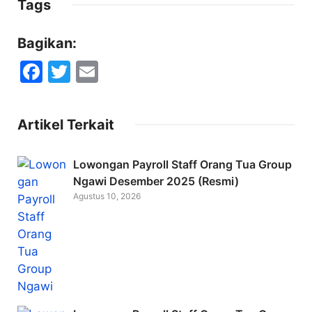
Tags
Bagikan:
F
T
E
a
w
m
c
itt
ai
Artikel Terkait
e
er
l
b
Lowongan Payroll Staff Orang Tua Group
o
Ngawi Desember 2025 (Resmi)
Agustus 10, 2026
o
k