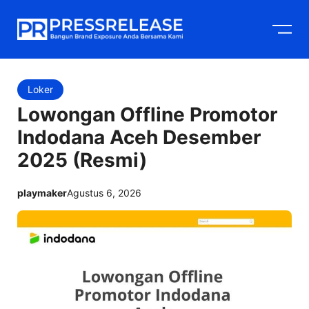
Langsung
M
ke
isi
Loker
Lowongan Offline Promotor
Indodana Aceh Desember
2025 (Resmi)
playmaker
Agustus 6, 2026