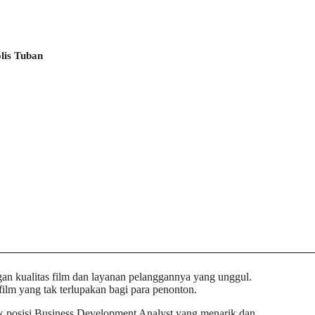
lis Tuban
ngan kualitas film dan layanan pelanggannya yang unggul.
m yang tak terlupakan bagi para penonton.
k posisi Business Development Analyst yang menarik dan