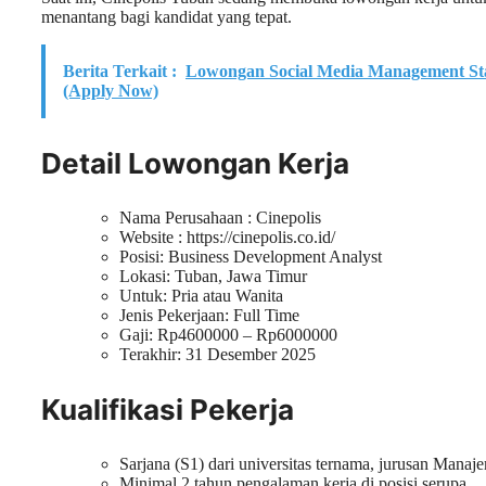
menantang bagi kandidat yang tepat.
Berita Terkait :
Lowongan Social Media Management St
(Apply Now)
Detail Lowongan Kerja
Nama Perusahaan :
Cinepolis
Website :
https://cinepolis.co.id/
Posisi: Business Development Analyst
Lokasi: Tuban, Jawa Timur
Untuk: Pria atau Wanita
Jenis Pekerjaan: Full Time
Gaji: Rp
4600000
– Rp
6000000
Terakhir: 31 Desember 2025
Kualifikasi Pekerja
Sarjana (S1) dari universitas ternama, jurusan Manaj
Minimal 2 tahun pengalaman kerja di posisi serupa.