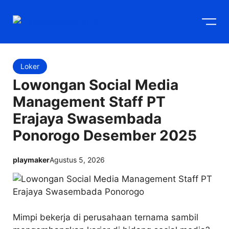
Langsung
M
ke
isi
Loker
Lowongan Social Media
Management Staff PT
Erajaya Swasembada
Ponorogo Desember 2025
playmaker
Agustus 5, 2026
Mimpi bekerja di perusahaan ternama sambil