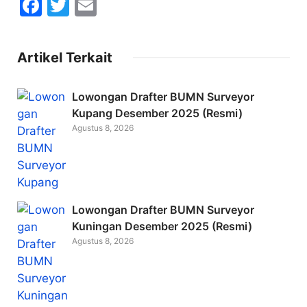
F
T
E
a
w
m
c
itt
ai
Artikel Terkait
e
er
l
b
Lowongan Drafter BUMN Surveyor
o
Kupang Desember 2025 (Resmi)
Agustus 8, 2026
o
k
Lowongan Drafter BUMN Surveyor
Kuningan Desember 2025 (Resmi)
Agustus 8, 2026