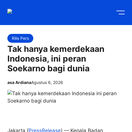
Langsung
M
ke
isi
Rilis Pers
Tak hanya kemerdekaan
Indonesia, ini peran
Soekarno bagi dunia
asa Ardiana
Agustus 6, 2026
Jakarta (
PressRelease
) — Kepala Badan