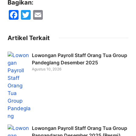
Bagikan:
F
T
E
a
w
m
c
itt
ai
Artikel Terkait
e
er
l
b
Lowongan Payroll Staff Orang Tua Group
o
Pandeglang Desember 2025
Agustus 10, 2026
o
k
Lowongan Payroll Staff Orang Tua Group
Pangandaran Desember 2025 (Resmi)