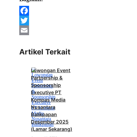
Facebook
Twitter
Email
Artikel Terkait
Lowongan Event
Partnership &
Sponsorship
Executive PT
Kompas Media
Nusantara
Balikpapan
Desember 2025
(Lamar Sekarang)