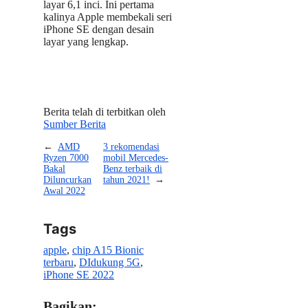
layar 6,1 inci. Ini pertama
kalinya Apple membekali seri
iPhone SE dengan desain
layar yang lengkap.
Berita telah di terbitkan oleh
Sumber Berita
←
AMD
3 rekomendasi
Ryzen 7000
mobil Mercedes-
Bakal
Benz terbaik di
Diluncurkan
tahun 2021!
→
Awal 2022
Tags
apple
, 
chip A15 Bionic
terbaru
, 
DIdukung 5G
, 
iPhone SE 2022
Bagikan: