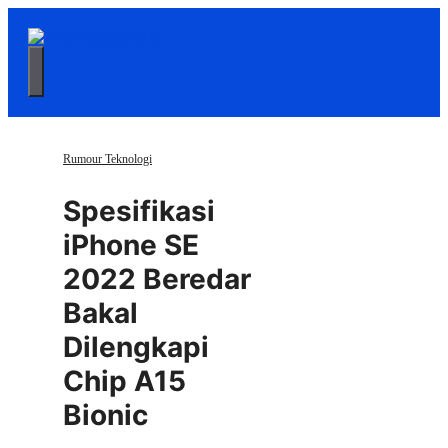
Langsung
ke
isi
Menu
Rumour Teknologi
Spesifikasi
iPhone SE
2022 Beredar
Bakal
Dilengkapi
Chip A15
Bionic