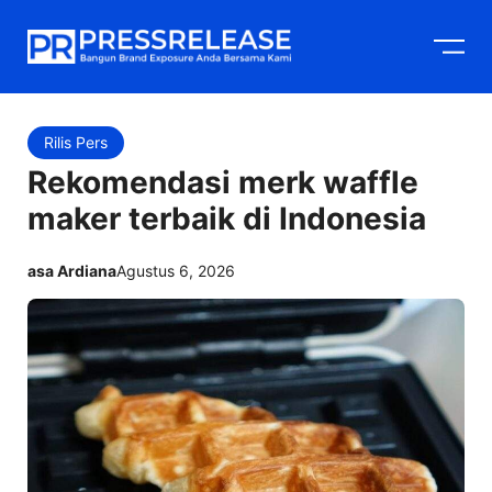
Langsung
M
ke
isi
Rilis Pers
Rekomendasi merk waffle
maker terbaik di Indonesia
asa Ardiana
Agustus 6, 2026