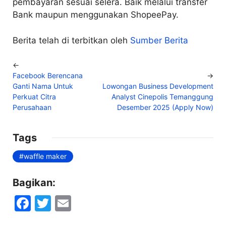
pembayaran sesuai selera. Baik melalui transfer
Bank maupun menggunakan ShopeePay.
Berita telah di terbitkan oleh
Sumber Berita
←
Facebook Berencana
→
Ganti Nama Untuk
Lowongan Business Development
Perkuat Citra
Analyst Cinepolis Temanggung
Perusahaan
Desember 2025 (Apply Now)
Tags
waffle maker
Bagikan:
F
T
E
a
w
m