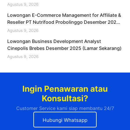
Agustus 9, 2026
Lowongan E-Commerce Management for Affiliate &
Reseller PT Nutrifood Probolinggo Desember 2025
(Apply Now)
Agustus 9, 2026
Lowongan Business Development Analyst
Cinepolis Brebes Desember 2025 (Lamar Sekarang)
Agustus 9, 2026
Ingin Penawaran atau
Konsultasi?
Customer Service kami siap membantu 24/7
Hubungi Whatsapp