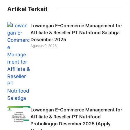
c
itt
ai
Artikel Terkait
e
er
l
b
Lowongan E-Commerce Management for
o
Affiliate & Reseller PT Nutrifood Salatiga
Desember 2025
o
Agustus 9, 2026
k
Lowongan E-Commerce Management for
Affiliate & Reseller PT Nutrifood
Probolinggo Desember 2025 (Apply