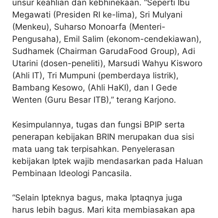
unsur keahlian dan kebhinekaan. “Seperti Ibu
Megawati (Presiden RI ke-lima), Sri Mulyani
(Menkeu), Suharso Monoarfa (Menteri-
Pengusaha), Emil Salim (ekonom-cendekiawan),
Sudhamek (Chairman GarudaFood Group), Adi
Utarini (dosen-peneliti), Marsudi Wahyu Kisworo
(Ahli IT), Tri Mumpuni (pemberdaya listrik),
Bambang Kesowo, (Ahli HaKI), dan I Gede
Wenten (Guru Besar ITB),” terang Karjono.
Kesimpulannya, tugas dan fungsi BPIP serta
penerapan kebijakan BRIN merupakan dua sisi
mata uang tak terpisahkan. Penyelerasan
kebijakan Iptek wajib mendasarkan pada Haluan
Pembinaan Ideologi Pancasila.
“Selain Ipteknya bagus, maka Iptaqnya juga
harus lebih bagus. Mari kita membiasakan apa