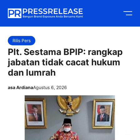
Langsung
M
ke
isi
Rilis Pers
Plt. Sestama BPIP: rangkap
jabatan tidak cacat hukum
dan lumrah
asa Ardiana
Agustus 6, 2026