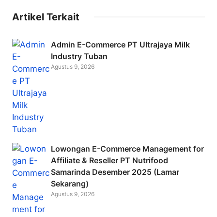
c
itt
ai
Artikel Terkait
e
er
l
b
Admin E-Commerce PT Ultrajaya Milk
o
Industry Tuban
Agustus 9, 2026
o
k
Lowongan E-Commerce Management for
Affiliate & Reseller PT Nutrifood
Samarinda Desember 2025 (Lamar
Sekarang)
Agustus 9, 2026