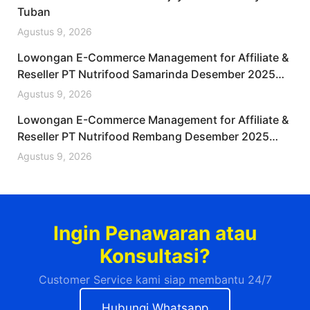
Tuban
Agustus 9, 2026
Lowongan E-Commerce Management for Affiliate &
Reseller PT Nutrifood Samarinda Desember 2025
(Lamar Sekarang)
Agustus 9, 2026
Lowongan E-Commerce Management for Affiliate &
Reseller PT Nutrifood Rembang Desember 2025
(Lamar Sekarang)
Agustus 9, 2026
Ingin Penawaran atau
Konsultasi?
Customer Service kami siap membantu 24/7
Hubungi Whatsapp