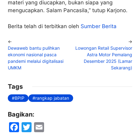
materi yang diucapkan, bukan siapa yang
mengucapkan. Salam Pancasila,” tutup Karjono.
Berita telah di terbitkan oleh
Sumber Berita
←
→
Dewaweb bantu pulihkan
Lowongan Retail Supervisor
ekonomi nasional pasca
Astra Motor Pemalang
pandemi melalui digitalisasi
Desember 2025 (Lamar
UMKM
Sekarang)
Tags
BPIP
rangkap jabatan
Bagikan:
F
T
E
a
w
m