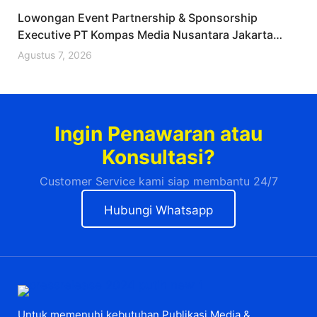
Lowongan Event Partnership & Sponsorship
Executive PT Kompas Media Nusantara Jakarta
Barat Desember 2025 (Apply Now)
Agustus 7, 2026
Ingin Penawaran atau
Konsultasi?
Customer Service kami siap membantu 24/7
Hubungi Whatsapp
Untuk memenuhi kebutuhan Publikasi Media &