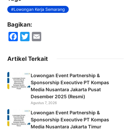
Lowongan Kerja Semarang
Bagikan:
F
T
E
a
w
m
c
itt
ai
Artikel Terkait
e
er
l
b
Lowongan Event Partnership &
o
Sponsorship Executive PT Kompas
Media Nusantara Jakarta Pusat
o
Desember 2025 (Resmi)
k
Agustus 7, 2026
Lowongan Event Partnership &
Sponsorship Executive PT Kompas
Media Nusantara Jakarta Timur