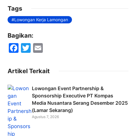
Tags
Lowongan Kerja Lamongan
Bagikan:
F
T
E
a
w
m
c
itt
ai
Artikel Terkait
e
er
l
b
Lowongan Event Partnership &
o
Sponsorship Executive PT Kompas
Media Nusantara Serang Desember 2025
o
(Lamar Sekarang)
k
Agustus 7, 2026