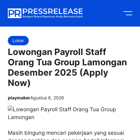
Langsung
M
ke
isi
Loker
Lowongan Payroll Staff
Orang Tua Group Lamongan
Desember 2025 (Apply
Now)
playmaker
Agustus 6, 2026
Masih bingung mencari pekerjaan yang sesuai