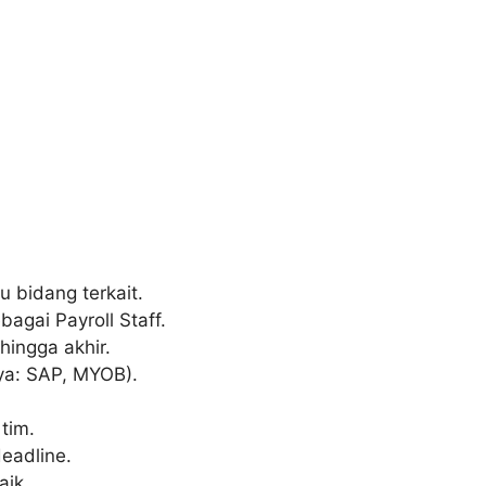
 bidang terkait.
agai Payroll Staff.
ingga akhir.
ya: SAP, MYOB).
tim.
eadline.
aik.