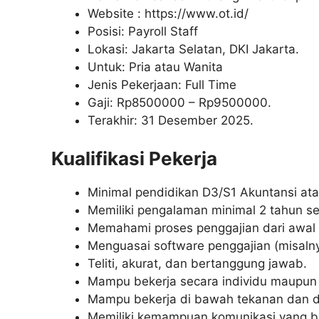
Website :
https://www.ot.id/
Posisi: Payroll Staff
Lokasi: Jakarta Selatan, DKI Jakarta.
Untuk: Pria atau Wanita
Jenis Pekerjaan: Full Time
Gaji: Rp
8500000
– Rp
9500000
.
Terakhir: 31 Desember 2025.
Kualifikasi Pekerja
Minimal pendidikan D3/S1 Akuntansi atau
Memiliki pengalaman minimal 2 tahun seb
Memahami proses penggajian dari awal h
Menguasai software penggajian (misaln
Teliti, akurat, dan bertanggung jawab.
Mampu bekerja secara individu maupun 
Mampu bekerja di bawah tekanan dan d
Memiliki kemampuan komunikasi yang b