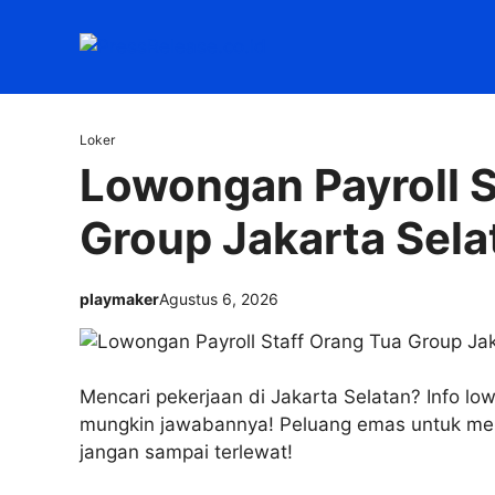
Langsung
ke
isi
Loker
Lowongan Payroll S
Group Jakarta Sel
playmaker
Agustus 6, 2026
Mencari pekerjaan di Jakarta Selatan? Info low
mungkin jawabannya! Peluang emas untuk mem
jangan sampai terlewat!