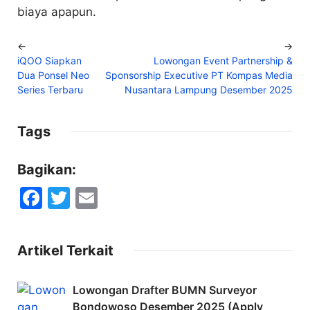
biaya apapun.
←
→
iQOO Siapkan
Lowongan Event Partnership &
Dua Ponsel Neo
Sponsorship Executive PT Kompas Media
Series Terbaru
Nusantara Lampung Desember 2025
Tags
Bagikan:
F
T
E
a
w
m
c
itt
ai
Artikel Terkait
e
er
l
b
Lowongan Drafter BUMN Surveyor
o
Bondowoso Desember 2025 (Apply