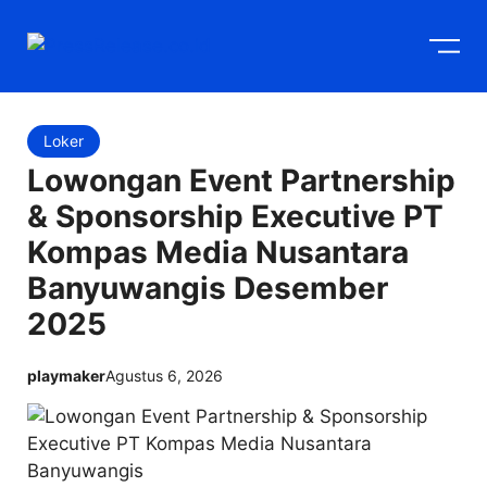
Langsung
M
ke
isi
Loker
Lowongan Event Partnership
& Sponsorship Executive PT
Kompas Media Nusantara
Banyuwangis Desember
2025
playmaker
Agustus 6, 2026