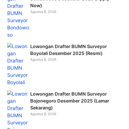
Now)
o
Agustus 8, 2026
k
Lowongan Drafter BUMN Surveyor
Boyolali Desember 2025 (Resmi)
Agustus 8, 2026
Lowongan Drafter BUMN Surveyor
Bojonegoro Desember 2025 (Lamar
Sekarang)
Agustus 8, 2026