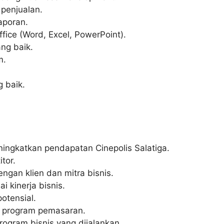
penjualan.
aporan.
ice (Word, Excel, PowerPoint).
ng baik.
m.
 baik.
ingkatkan pendapatan Cinepolis Salatiga.
tor.
an klien dan mitra bisnis.
 kinerja bisnis.
otensial.
 program pemasaran.
rogram bisnis yang dijalankan.