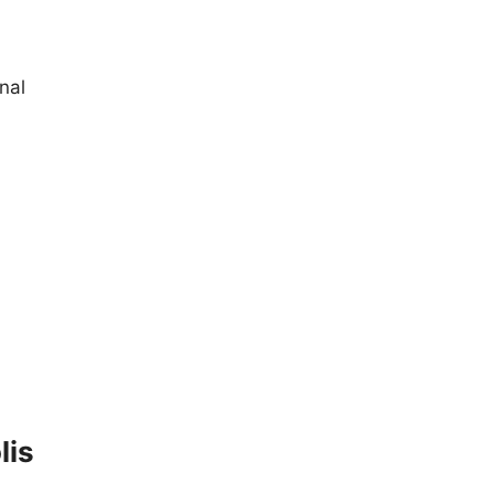
nal
lis