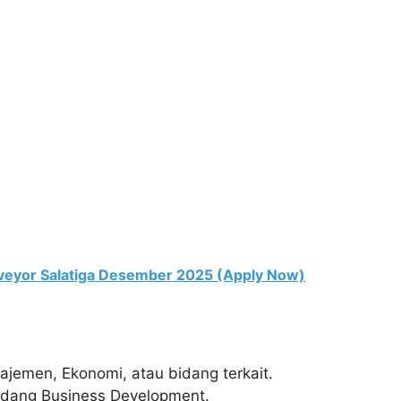
eyor Salatiga Desember 2025 (Apply Now)
najemen, Ekonomi, atau bidang terkait.
bidang Business Development.