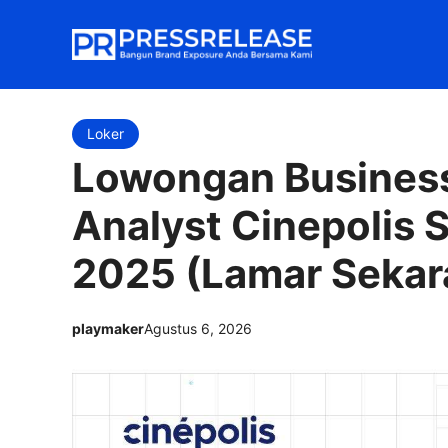
Langsung
ke
isi
Loker
Lowongan Busines
Analyst Cinepolis 
2025 (Lamar Sekar
playmaker
Agustus 6, 2026