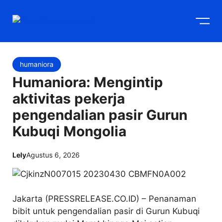
Langsung
M
ke
isi
humaniora
Humaniora: Mengintip
aktivitas pekerja
pengendalian pasir Gurun
Kubuqi Mongolia
Lely
Agustus 6, 2026
Jakarta (PRESSRELEASE.CO.ID) – Penanaman
bibit untuk pengendalian pasir di Gurun Kubuqi