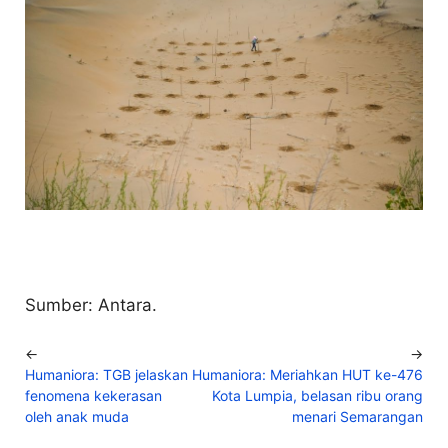
Sumber: Antara.
←
→
Humaniora: TGB jelaskan
Humaniora: Meriahkan HUT ke-476
fenomena kekerasan
Kota Lumpia, belasan ribu orang
oleh anak muda
menari Semarangan