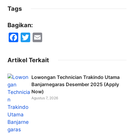
Tags
Bagikan:
F
T
E
a
w
m
c
itt
ai
Artikel Terkait
e
er
l
b
Lowongan Technician Trakindo Utama
o
Banjarnegaras Desember 2025 (Apply
Now)
o
Agustus 7, 2026
k