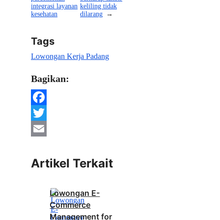
integrasi layanan
keliling tidak
kesehatan
dilarang
→
Tags
Lowongan Kerja Padang
Bagikan:
Facebook
Twitter
Email
Artikel Terkait
Lowongan E-
Commerce
Management for