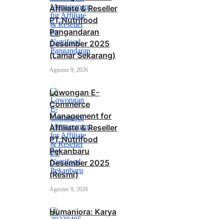
Affiliate & Reseller
PT Nutrifood
Pangandaran
Desember 2025
(Lamar Sekarang)
Agustus 9, 2026
Lowongan E-
Commerce
Management for
Affiliate & Reseller
PT Nutrifood
Pekanbaru
Desember 2025
(Resmi)
Agustus 9, 2026
Humaniora: Karya