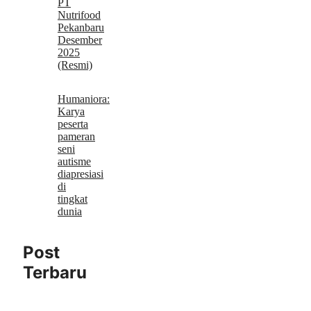
PT
Nutrifood
Pekanbaru
Desember
2025
(Resmi)
Humaniora:
Karya
peserta
pameran
seni
autisme
diapresiasi
di
tingkat
dunia
Post
Terbaru