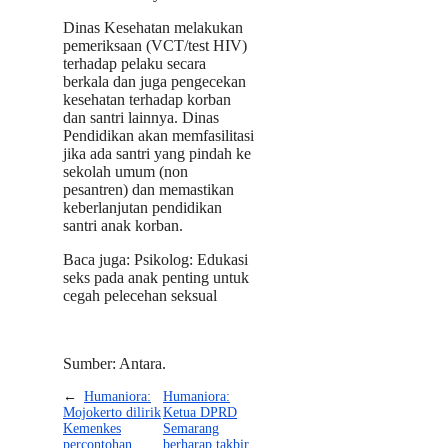
Dinas Kesehatan melakukan
pemeriksaan (VCT/test HIV)
terhadap pelaku secara
berkala dan juga pengecekan
kesehatan terhadap korban
dan santri lainnya. Dinas
Pendidikan akan memfasilitasi
jika ada santri yang pindah ke
sekolah umum (non
pesantren) dan memastikan
keberlanjutan pendidikan
santri anak korban.
Baca juga: Psikolog: Edukasi
seks pada anak penting untuk
cegah pelecehan seksual
Sumber: Antara.
←
Humaniora:
Humaniora:
Mojokerto dilirik
Ketua DPRD
Kemenkes
Semarang
percontohan
berharap takbir