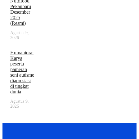
Nutrifood
Pekanbaru
Desember
2025
(Resmi)
Agustus 9,
2026
Humaniora:
Karya
peserta
pameran
seni autisme
diapresiasi
di tingkat
dunia
Agustus 9,
2026