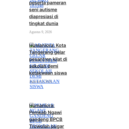
peserta pameran
seni autisme
diapresiasi di
tingkat dunia
Agustus 9, 2026
Humaniora: Kota
Tangerang gelar
pesantren kilat di
sekolah demi
ketakwaan siswa
Agustus 9, 2026
Humaniora:
Pemkab Ngawi
gandeng BPCB
Trowulan pugar