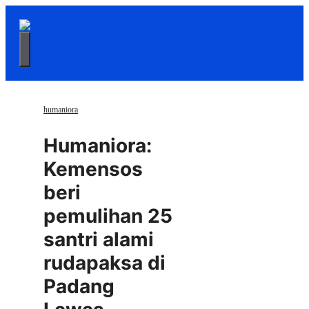
Langsung
ke
isi
Menu
humaniora
Humaniora:
Kemensos
beri
pemulihan 25
santri alami
rudapaksa di
Padang