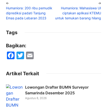
←
→
Humaniora: 200 ribu pemudik
Humaniora: Mahasiswa UI
diprediksi padati Tanjung
ciptakan aplikasi KTEMU
Emas pada Lebaran 2023
untuk temukan barang hilang
Tags
Bagikan:
F
T
E
a
w
m
c
itt
ai
Artikel Terkait
e
er
l
b
Lowongan Drafter BUMN Surveyor
o
Samarinda Desember 2025
Agustus 8, 2026
o