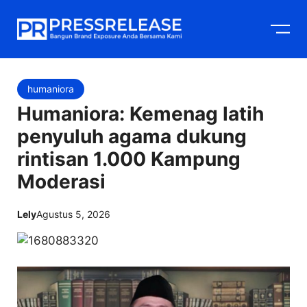
Langsung
M
ke
isi
humaniora
Humaniora: Kemenag latih
penyuluh agama dukung
rintisan 1.000 Kampung
Moderasi
Lely
Agustus 5, 2026