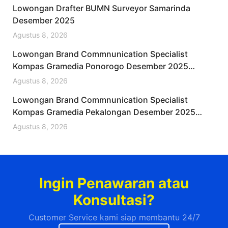
Lowongan Drafter BUMN Surveyor Samarinda
Desember 2025
Agustus 8, 2026
Lowongan Brand Commnunication Specialist
Kompas Gramedia Ponorogo Desember 2025
(Lamar Sekarang)
Agustus 8, 2026
Lowongan Brand Commnunication Specialist
Kompas Gramedia Pekalongan Desember 2025
(Resmi)
Agustus 8, 2026
Ingin Penawaran atau
Konsultasi?
Customer Service kami siap membantu 24/7