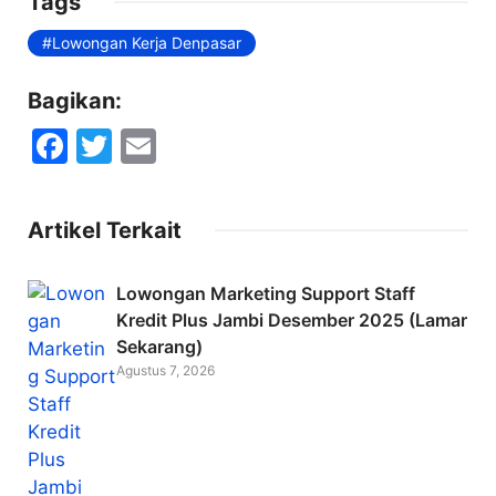
Tags
Lowongan Kerja Denpasar
Bagikan:
F
T
E
a
w
m
c
itt
ai
Artikel Terkait
e
er
l
b
Lowongan Marketing Support Staff
o
Kredit Plus Jambi Desember 2025 (Lamar
Sekarang)
o
Agustus 7, 2026
k