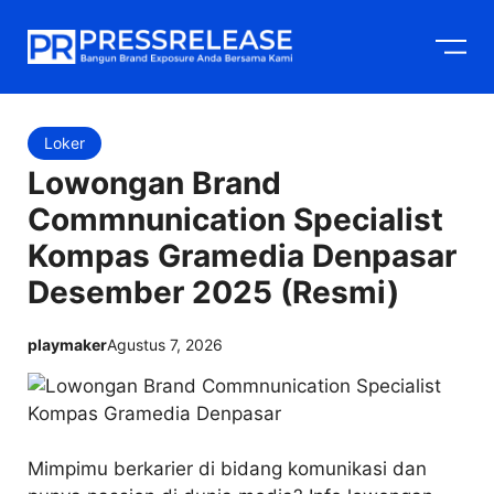
Langsung
M
ke
isi
Loker
Lowongan Brand
Commnunication Specialist
Kompas Gramedia Denpasar
Desember 2025 (Resmi)
playmaker
Agustus 7, 2026
Mimpimu berkarier di bidang komunikasi dan