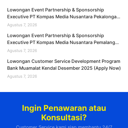
Lowongan Event Partnership & Sponsorship
Executive PT Kompas Media Nusantara Pekalongan
Desember 2025
Agustus 7, 2026
Lowongan Event Partnership & Sponsorship
Executive PT Kompas Media Nusantara Pemalang
Desember 2025 (Apply Now)
Agustus 7, 2026
Lowongan Customer Service Development Program
Bank Muamalat Kendal Desember 2025 (Apply Now)
Agustus 7, 2026
Ingin Penawaran atau
Konsultasi?
Customer Service kami siap membantu 24/7