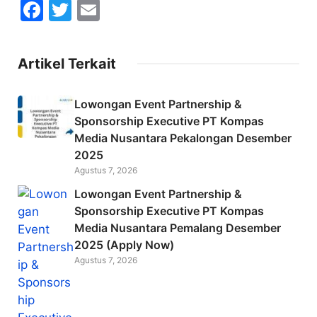
F
T
E
a
w
m
c
itt
ai
Artikel Terkait
e
er
l
b
Lowongan Event Partnership &
o
Sponsorship Executive PT Kompas
Media Nusantara Pekalongan Desember
o
2025
k
Agustus 7, 2026
Lowongan Event Partnership &
Sponsorship Executive PT Kompas
Media Nusantara Pemalang Desember
2025 (Apply Now)
Agustus 7, 2026