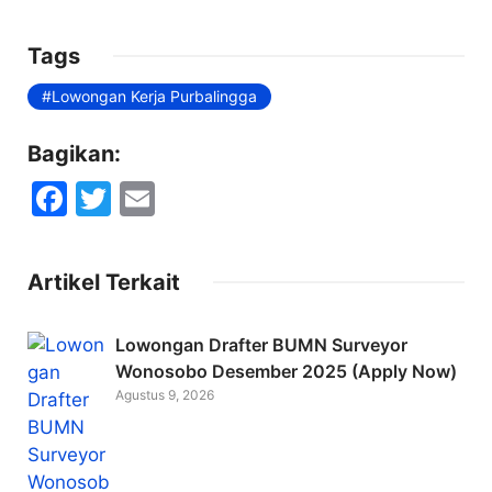
Tags
Lowongan Kerja Purbalingga
Bagikan:
F
T
E
a
w
m
c
itt
ai
Artikel Terkait
e
er
l
b
Lowongan Drafter BUMN Surveyor
o
Wonosobo Desember 2025 (Apply Now)
Agustus 9, 2026
o
k