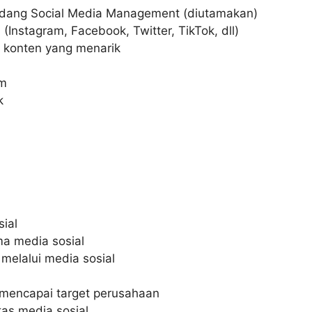
bidang Social Media Management (diutamakan)
(Instagram, Facebook, Twitter, TikTok, dll)
n konten yang menarik
im
k
ial
ma media sosial
elalui media sosial
 mencapai target perusahaan
as media sosial