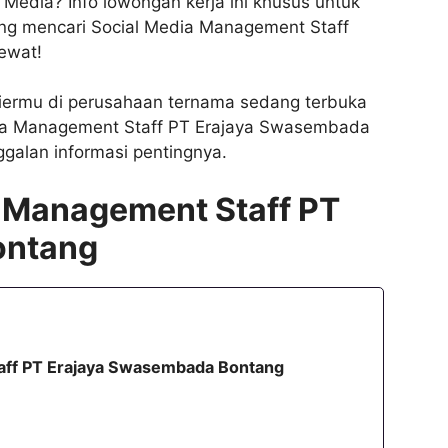
 Media? Info lowongan kerja ini khusus untuk
g mencari Social Media Management Staff
ewat!
ermu di perusahaan ternama sedang terbuka
edia Management Staff PT Erajaya Swasembada
ggalan informasi pentingnya.
 Management Staff PT
ontang
aff PT Erajaya Swasembada Bontang