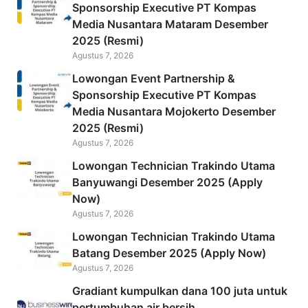
o
Sponsorship Executive PT Kompas
Media Nusantara Mataram Desember
o
2025 (Resmi)
k
Agustus 7, 2026
Lowongan Event Partnership &
Sponsorship Executive PT Kompas
Media Nusantara Mojokerto Desember
2025 (Resmi)
Agustus 7, 2026
Lowongan Technician Trakindo Utama
Banyuwangi Desember 2025 (Apply
Now)
Agustus 7, 2026
Lowongan Technician Trakindo Utama
Batang Desember 2025 (Apply Now)
Agustus 7, 2026
Gradiant kumpulkan dana 100 juta untuk
pertumbuhan air bersih