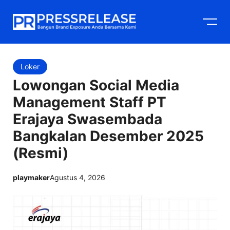
Langsung
M
ke
isi
Loker
Lowongan Social Media
Management Staff PT
Erajaya Swasembada
Bangkalan Desember 2025
(Resmi)
playmaker
Agustus 4, 2026