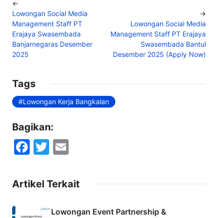
←
Lowongan Social Media
→
Management Staff PT
Lowongan Social Media
Erajaya Swasembada
Management Staff PT Erajaya
Banjarnegaras Desember
Swasembada Bantul
2025
Desember 2025 (Apply Now)
Tags
Lowongan Kerja Bangkalan
Bagikan:
F
T
E
a
w
m
c
itt
ai
Artikel Terkait
e
er
l
b
Lowongan Event Partnership &