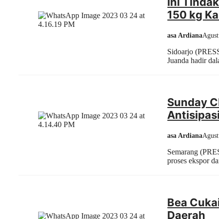
Ini Tinda
150 kg Ka
asa Ardiana
Agust
Sidoarjo (PRES
Juanda hadir da
Sunday C
Antisipas
asa Ardiana
Agust
Semarang (PRES
proses ekspor dan
Bea Cukai
Daerah