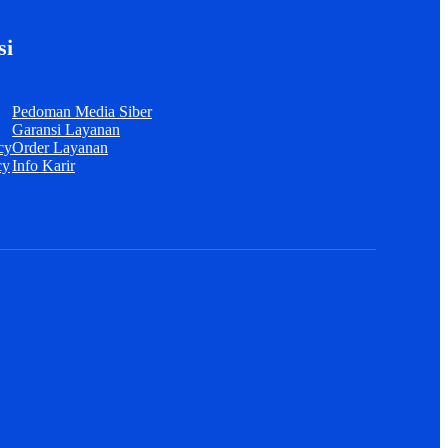
si
Pedoman Media Siber
Garansi Layanan
cy
Order Layanan
cy
Info Karir