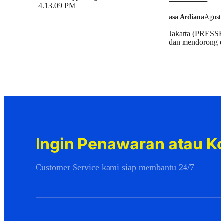
asa Ardiana
Agust
Jakarta (PRESSR
dan mendorong e
Ingin Penawaran atau K
Customer Service kami siap membantu 24/7