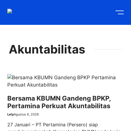
Langsung
M
ke
isi
Akuntabilitas
Bersama KBUMN Gandeng BPKP,
Pertamina Perkuat Akuntabilitas
Lely
Agustus 6, 2026
27 Januari – PT Pertamina (Persero) siap