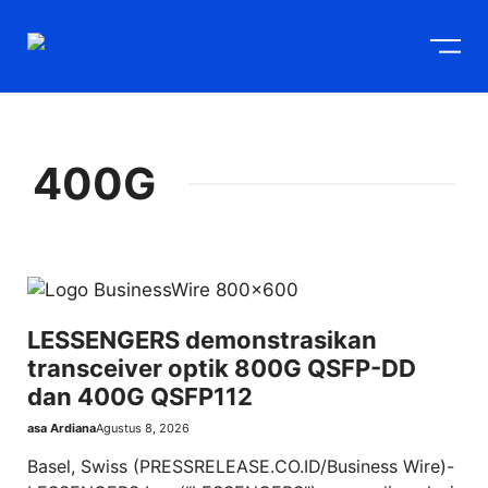
Langsung
M
ke
isi
400G
LESSENGERS demonstrasikan
transceiver optik 800G QSFP-DD
dan 400G QSFP112
asa Ardiana
Agustus 8, 2026
Basel, Swiss (PRESSRELEASE.CO.ID/Business Wire)-