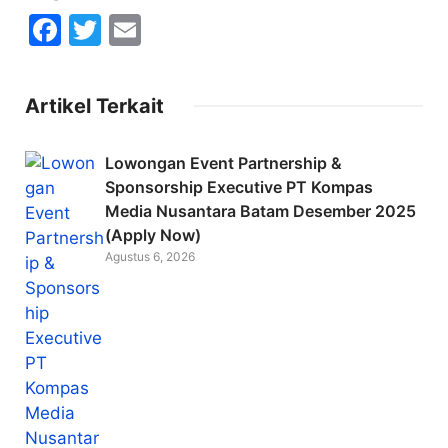
F
T
E
a
w
m
c
itt
ai
Artikel Terkait
e
er
l
b
Lowongan Event Partnership &
o
Sponsorship Executive PT Kompas
Media Nusantara Batam Desember 2025
o
(Apply Now)
k
Agustus 6, 2026