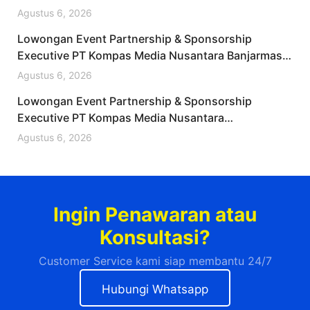
Desember 2025 (Apply Now)
Agustus 6, 2026
Lowongan Event Partnership & Sponsorship
Executive PT Kompas Media Nusantara Banjarmasin
Desember 2025 (Lamar Sekarang)
Agustus 6, 2026
Lowongan Event Partnership & Sponsorship
Executive PT Kompas Media Nusantara
Banjarnegara Desember 2025 (Resmi)
Agustus 6, 2026
Ingin Penawaran atau
Konsultasi?
Customer Service kami siap membantu 24/7
Hubungi Whatsapp