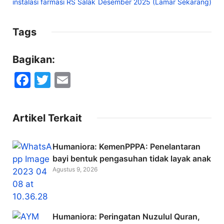
instalasi farmasi RS Salak
Desember 2025 (Lamar Sekarang)
Tags
Bagikan:
F
T
E
a
w
m
c
itt
ai
Artikel Terkait
e
er
l
b
Humaniora: KemenPPPA: Penelantaran
o
bayi bentuk pengasuhan tidak layak anak
Agustus 9, 2026
o
k
Humaniora: Peringatan Nuzulul Quran,