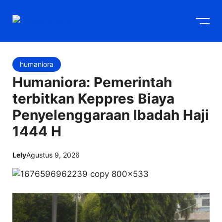
Langsung
M
ke
isi
humaniora
Humaniora: Pemerintah
terbitkan Keppres Biaya
Penyelenggaraan Ibadah Haji
1444 H
Lely
Agustus 9, 2026