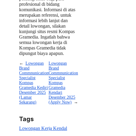
profesional di bidang
komunikasi. Informasi di atas
merupakan referensi, untuk
informasi lebih lanjut dan
detail lowongan, silakan
kunjungi situs resmi Kompas
Gramedia. Ingatlah bahwa
semua lowongan kerja di
Kompas Gramedia tidak
dipungut biaya apapun.
←
Lowongan
Lowongan
Brand
Brand
Commnunication
Commnunication
Specialist
Specialist
Kompas
Kompas
Gramedia Kediri
Gramedia
Desember 2025
Kendari
(Lamar
Desember 2025
Sekarang)
(Apply Now)
→
Tags
Lowongan Kerja Kendal