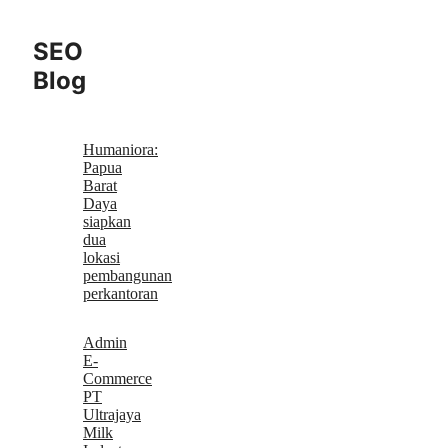
SEO
Blog
Humaniora:
Papua
Barat
Daya
siapkan
dua
lokasi
pembangunan
perkantoran
Admin
E-
Commerce
PT
Ultrajaya
Milk