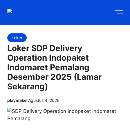
Langsung
M
ke
isi
Loker
Loker SDP Delivery
Operation Indopaket
Indomaret Pemalang
Desember 2025 (Lamar
Sekarang)
playmaker
Agustus 4, 2026