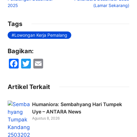
2025
(Lamar Sekarang)
Tags
Lowongan Kerja Pemalang
Bagikan:
F
T
E
a
w
m
c
itt
ai
Artikel Terkait
e
er
l
b
Humaniora: Sembahyang Hari Tumpek
o
Uye – ANTARA News
Agustus 8, 2026
o
k