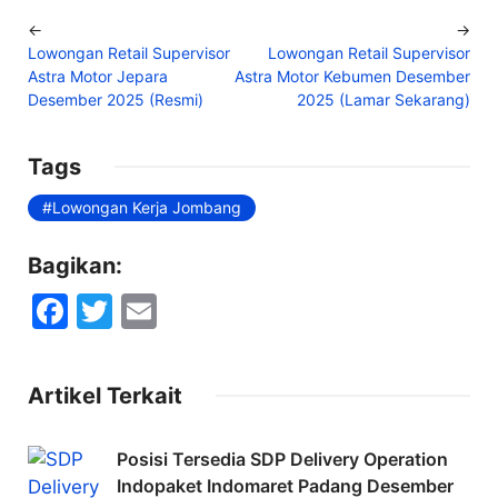
←
→
Lowongan Retail Supervisor
Lowongan Retail Supervisor
Astra Motor Jepara
Astra Motor Kebumen Desember
Desember 2025 (Resmi)
2025 (Lamar Sekarang)
Tags
Lowongan Kerja Jombang
Bagikan:
F
T
E
a
w
m
c
itt
ai
Artikel Terkait
e
er
l
b
Posisi Tersedia SDP Delivery Operation
o
Indopaket Indomaret Padang Desember