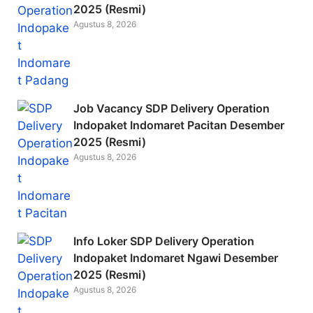
2025 (Resmi)
o
Agustus 8, 2026
k
Job Vacancy SDP Delivery Operation
Indopaket Indomaret Pacitan Desember
2025 (Resmi)
Agustus 8, 2026
Info Loker SDP Delivery Operation
Indopaket Indomaret Ngawi Desember
2025 (Resmi)
Agustus 8, 2026