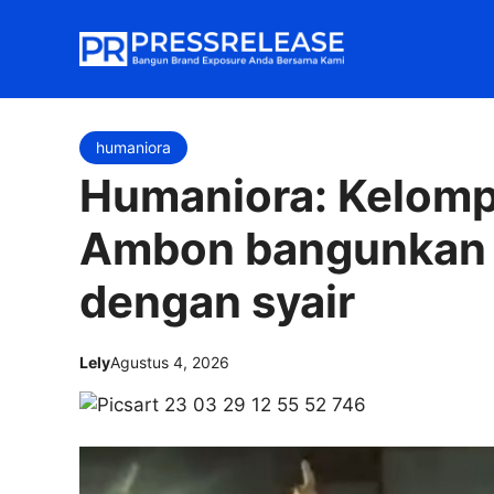
Langsung
ke
isi
humaniora
Humaniora: Kelomp
Ambon bangunkan 
dengan syair
Lely
Agustus 4, 2026