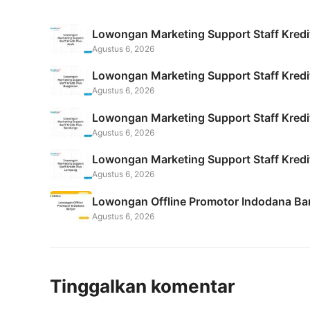
e
er
l
b
Lowongan Marketing Support Staff Kred
o
Agustus 6, 2026
o
Lowongan Marketing Support Staff Kred
k
Agustus 6, 2026
Lowongan Marketing Support Staff Kred
Agustus 6, 2026
Lowongan Marketing Support Staff Kred
Agustus 6, 2026
Lowongan Offline Promotor Indodana Ba
Agustus 6, 2026
Tinggalkan komentar