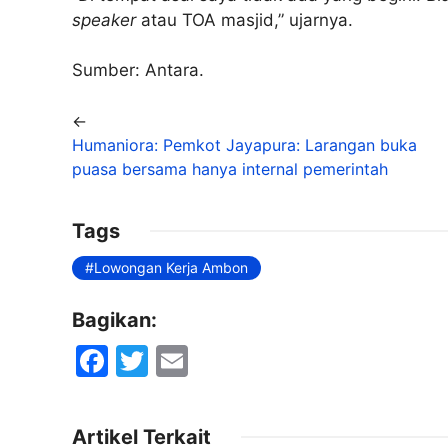
speaker
atau TOA masjid,” ujarnya.
Sumber: Antara.
←
Humaniora: Pemkot Jayapura: Larangan buka
puasa bersama hanya internal pemerintah
Tags
Lowongan Kerja Ambon
Bagikan:
F
T
E
a
w
m
c
itt
ai
Artikel Terkait