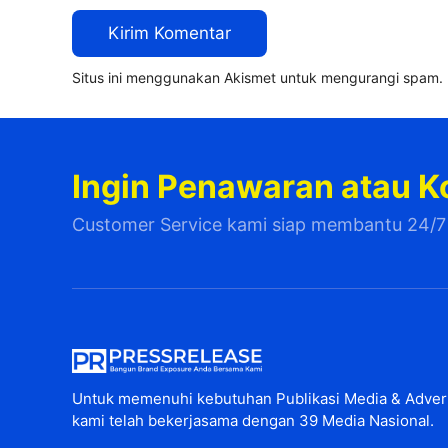
Situs ini menggunakan Akismet untuk mengurangi spam.
Ingin Penawaran atau K
Customer Service kami siap membantu 24/7
Untuk memenuhi kebutuhan Publikasi Media & Advert
kami telah bekerjasama dengan 39 Media Nasional.