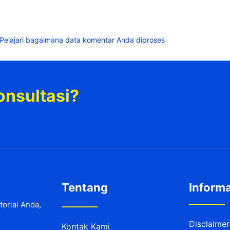
Pelajari bagaimana data komentar Anda diproses
onsultasi?
Tentang
Informa
orial Anda,
Disclaimer
Kontak Kami