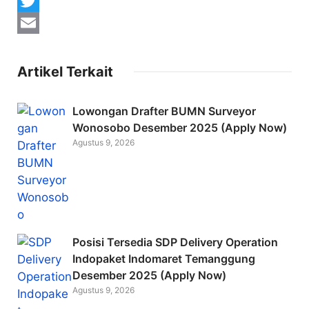
F
a
T
c
w
E
e
i
m
Artikel Terkait
b
t
a
o
t
i
Lowongan Drafter BUMN Surveyor
Wonosobo Desember 2025 (Apply Now)
o
e
l
Agustus 9, 2026
k
r
Posisi Tersedia SDP Delivery Operation
Indopaket Indomaret Temanggung
Desember 2025 (Apply Now)
Agustus 9, 2026