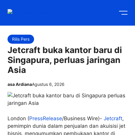
Langsung
M
ke
isi
Rilis Pers
Jetcraft buka kantor baru di
Singapura, perluas jaringan
Asia
asa Ardiana
Agustus 6, 2026
London (
PressRelease
/Business Wire)-
Jetcraft
,
pemimpin dunia dalam penjualan dan akuisisi jet
bisnis, mengumumkan pembukaan kantor di