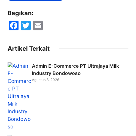
Bagikan:
F
T
E
a
w
m
c
itt
ai
Artikel Terkait
e
er
l
b
Admin E-Commerce PT Ultrajaya Milk
o
Industry Bondowoso
Agustus 8, 2026
o
k