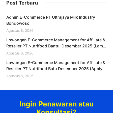
Post Terbaru
Admin E-Commerce PT Ultrajaya Milk Industry
Bondowoso
Agustus 8, 2026
Lowongan E-Commerce Management for Affiliate &
Reseller PT Nutrifood Bantul Desember 2025 (Lamar
Sekarang)
Agustus 8, 2026
Lowongan E-Commerce Management for Affiliate &
Reseller PT Nutrifood Batu Desember 2025 (Apply
Now)
Agustus 8, 2026
Ingin Penawaran atau
Konsultasi?