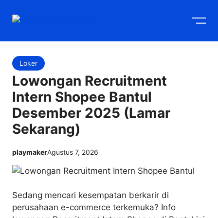
Langsung
M
ke
isi
Loker
Lowongan Recruitment
Intern Shopee Bantul
Desember 2025 (Lamar
Sekarang)
playmaker
Agustus 7, 2026
Sedang mencari kesempatan berkarir di
perusahaan e-commerce terkemuka? Info